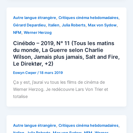
,
,
Autre langue étrangère
Critiques cinéma hebdomadaires
,
,
,
,
Gérard Depardieu
Italien
Julia Roberts
Max von Sydow
,
NFM
Werner Herzog
Cinébdo – 2019, N° 11 (Tous les matins
du monde, La Guerre selon Charlie
Wilson, Jamais plus jamais, Salt and Fire,
Le Direktør, +2)
Eowyn Cwper
/
18 mars 2019
Ça y est, j’aurai vu tous les films de cinéma de
Werner Herzog. Je redécouvre Lars Von Trier et
totalise
,
,
Autre langue étrangère
Critiques cinéma hebdomadaires
,
,
,
,
Italien
Julia Roberts
Max von Sydow
NFM
Werner