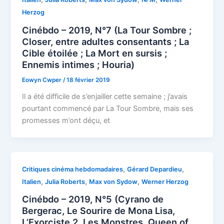
Herzog
Cinébdo – 2019, N°7 (La Tour Sombre ;
Closer, entre adultes consentants ; La
Cible étoilée ; La Mort en sursis ;
Ennemis intimes ; Houria)
Eowyn Cwper
/
18 février 2019
Il a été difficile de s’enjailler cette semaine ; j’avais
pourtant commencé par La Tour Sombre, mais ses
promesses m’ont déçu, et
,
,
Critiques cinéma hebdomadaires
Gérard Depardieu
,
,
,
Italien
Julia Roberts
Max von Sydow
Werner Herzog
Cinébdo – 2019, N°5 (Cyrano de
Bergerac, Le Sourire de Mona Lisa,
L’Exorciste 2, Les Monstres, Queen of