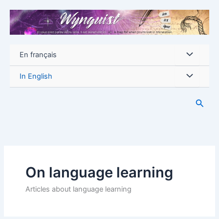
Aller
au
contenu
En français
In English
Reche
On language learning
Articles about language learning