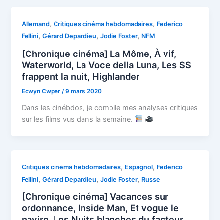
,
,
Allemand
Critiques cinéma hebdomadaires
Federico
,
,
,
Fellini
Gérard Depardieu
Jodie Foster
NFM
[Chronique cinéma] La Môme, À vif,
Waterworld, La Voce della Luna, Les SS
frappent la nuit, Highlander
Eowyn Cwper
/
9 mars 2020
Dans les cinébdos, je compile mes analyses critiques
sur les films vus dans la semaine.
,
,
Critiques cinéma hebdomadaires
Espagnol
Federico
,
,
,
Fellini
Gérard Depardieu
Jodie Foster
Russe
[Chronique cinéma] Vacances sur
ordonnance, Inside Man, Et vogue le
navire, Les Nuits blanches du facteur,