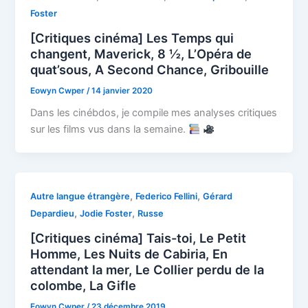
Foster
[Critiques cinéma] Les Temps qui
changent, Maverick, 8 ½, L’Opéra de
quat’sous, A Second Chance, Gribouille
Eowyn Cwper
/
14 janvier 2020
Dans les cinébdos, je compile mes analyses critiques
sur les films vus dans la semaine.
,
,
Autre langue étrangère
Federico Fellini
Gérard
,
,
Depardieu
Jodie Foster
Russe
[Critiques cinéma] Tais-toi, Le Petit
Homme, Les Nuits de Cabiria, En
attendant la mer, Le Collier perdu de la
colombe, La Gifle
Eowyn Cwper
/
23 décembre 2019