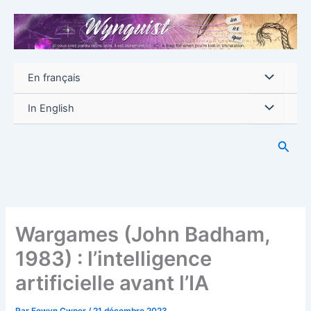
Aller
au
contenu
En français
In English
Reche
Wargames (John Badham,
1983) : l’intelligence
artificielle avant l’IA
Par
Eowyn Cwper
/
21 décembre 2023