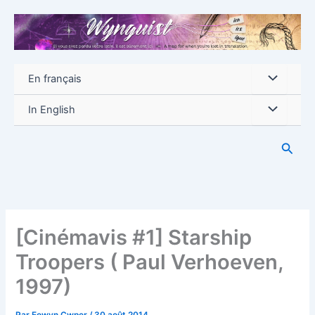
Aller
au
contenu
En français
In English
Reche
[Cinémavis #1] Starship
Troopers ( Paul Verhoeven,
1997)
Par
Eowyn Cwper
/
30 août 2014