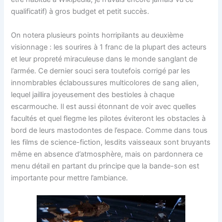
qualificatif) à gros budget et petit succès.
On notera plusieurs points horripilants au deuxième
visionnage : les sourires à 1 franc de la plupart des acteurs
et leur propreté miraculeuse dans le monde sanglant de
l’armée. Ce dernier souci sera toutefois corrigé par les
innombrables éclaboussures multicolores de sang alien,
lequel jaillira joyeusement des bestioles à chaque
escarmouche. Il est aussi étonnant de voir avec quelles
facultés et quel flegme les pilotes éviteront les obstacles à
bord de leurs mastodontes de l’espace. Comme dans tous
les films de science-fiction, lesdits vaisseaux sont bruyants
même en absence d’atmosphère, mais on pardonnera ce
menu détail en partant du principe que la bande-son est
importante pour mettre l’ambiance.