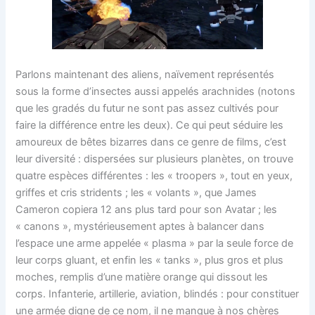
Parlons maintenant des aliens, naïvement représentés
sous la forme d’insectes aussi appelés arachnides (notons
que les gradés du futur ne sont pas assez cultivés pour
faire la différence entre les deux). Ce qui peut séduire les
amoureux de bêtes bizarres dans ce genre de films, c’est
leur diversité : dispersées sur plusieurs planètes, on trouve
quatre espèces différentes : les « troopers », tout en yeux,
griffes et cris stridents ; les « volants », que James
Cameron copiera 12 ans plus tard pour son Avatar ; les
« canons », mystérieusement aptes à balancer dans
l’espace une arme appelée « plasma » par la seule force de
leur corps gluant, et enfin les « tanks », plus gros et plus
moches, remplis d’une matière orange qui dissout les
corps. Infanterie, artillerie, aviation, blindés : pour constituer
une armée digne de ce nom, il ne manque à nos chères