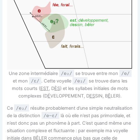
Une zone intermédiaire
/e₂/
se trouve entre mon
/e/
et mon
/ɛ/
. Cette voyelle
/e₂/
se trouve dans les
mots courts (
EST
, D
ÈS
) et les syllabes initiales de mots
complexes (D
É
VELOPPEMENT, D
ES
SIN, B
Ê
LER).
Ce
/e₂/
résulte probablement d’une simple neutralisation
de la distinction
/e~ɛ/
là où elle n’est pas primordiale, et
n’est donc pas un phonème à part. C’est quand même une
situation complexe et fluctuante : par exemple ma voyelle
initiale dans B
Ê
LER commence plus bas que celle de