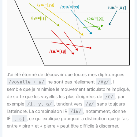
J’ai été étonné de découvrir que toutes mes diphtongues
/voyelle + ʁ/
ne sont pas réellement
/Vɐ̯/
. Il
semble que je minimise le mouvement articulatoire impliqué,
de sorte que les voyelles les plus éloignées de
/ɐ/
, par
exemple
/i, y, œ/
, tendent vers
/ɐ/
sans toujours
l’atteindre. La combinaison IR
/iʁ/
, notamment, donne
IÈ
[iɛ̯]
, ce qui explique pourquoi la distinction que je fais
entre « pire » et « pierre » peut être difficile à discerner.