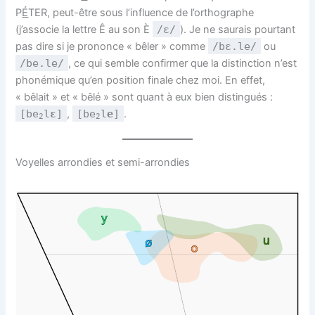
P
É
TER, peut-être sous l’influence de l’orthographe
(j’associe la lettre Ê au son È
/ɛ/
). Je ne saurais pourtant
pas dire si je prononce « bêler » comme
/bɛ.le/
ou
/be.le/
, ce qui semble confirmer que la distinction n’est
phonémique qu’en position finale chez moi. En effet,
« bêlait » et « bêlé » sont quant à eux bien distingués :
[be
l
ɛ
]
,
[be
l
e
]
.
2
2
Voyelles arrondies et semi-arrondies