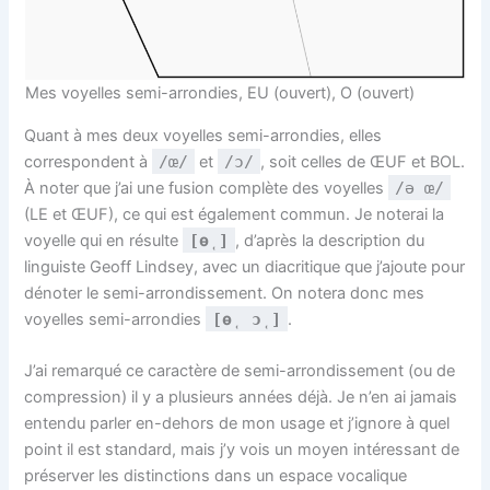
Mes voyelles semi-arrondies, EU (ouvert), O (ouvert)
Quant à mes deux voyelles semi-arrondies, elles
correspondent à
/œ/
et
/ɔ/
, soit celles de ŒUF et BOL.
À noter que j’ai une fusion complète des voyelles
/ə œ/
(LE et ŒUF), ce qui est également commun. Je noterai la
voyelle qui en résulte
[ɵ̜]
, d’après la description du
linguiste Geoff Lindsey, avec un diacritique que j’ajoute pour
dénoter le semi-arrondissement. On notera donc mes
voyelles semi-arrondies
[ɵ̜ ɔ̜]
.
J’ai remarqué ce caractère de semi-arrondissement (ou de
compression) il y a plusieurs années déjà. Je n’en ai jamais
entendu parler en-dehors de mon usage et j’ignore à quel
point il est standard, mais j’y vois un moyen intéressant de
préserver les distinctions dans un espace vocalique