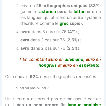
environ
25 orthographes uniques
(
33%
)
(comme
l’asturien
euru
, le
letton
eiro
ou
les langues qui utilisent un autre système
d’écriture comme le
grec
ευρώ
).
ewro
dans 3 cas sur 76 (
4%
) ;
evra
dans 2 cas sur 76 (
2,5%
) ;
avro
dans 2 cas sur 76 (
2,5%
).
* En comptant
Euro
en
allemand
,
euró
en
hongrois
et
eŭro
en
espéranto
.
Cela couvre
92%
des orthographes recensées.
Pluriel ou pas pluriel ?
Un « euro » ne prend pas de majuscule car ce
n’est
pas un nom propre
(la
langue anglaise