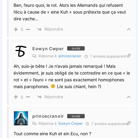
Ben, l’euro quoi, le rot. Alors les Allemands qui refusent
l’écu à cause de « eine Kuh » sous prétexte que ça veut
dire vache…
Répondre
0
Eowyn Cwper
Invité
Réponse à
princecranoir
7 années auparavant
Ah, suis-je bête ! Je n’avais jamais remarqué ! Mais
évidemment, je suis obligé de te contredire en ce que « le
rot » et « l’euro » ne sont pas exactement homophones
mais parophones.
(Je suis chiant, hein ?)
Répondre
0
princecranoir
Invité
Réponse à
Eowyn Cwper
7 années auparavant
Tout comme eine Kuh et ein Ecu, non ?