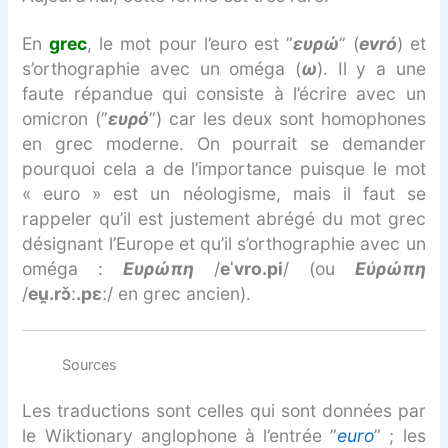
En
grec
, le mot pour l’euro est ”
ευρώ
” (
evró
) et
s’orthographie avec un oméga (
ω
). Il y a une
faute répandue qui consiste à l’écrire avec un
omicron (”
ευρό
”) car les deux sont homophones
en grec moderne. On pourrait se demander
pourquoi cela a de l’importance puisque le mot
« euro » est un néologisme, mais il faut se
rappeler qu’il est justement abrégé du mot grec
désignant l’Europe et qu’il s’orthographie avec un
oméga :
Ευρώπη
/
eˈvro.pi
/ (ou
Εὐρώπη
/
eu̯.rɔ̌ː.pɛː
/ en grec ancien).
Sources
Les traductions sont celles qui sont données par
le Wiktionary anglophone à l’entrée ”
euro
” ; les