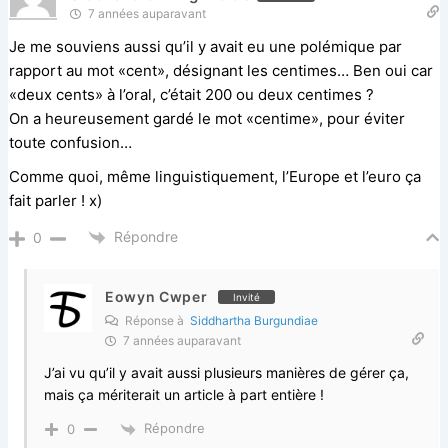
7 années auparavant
Je me souviens aussi qu’il y avait eu une polémique par
rapport au mot «cent», désignant les centimes… Ben oui car
«deux cents» à l’oral, c’était 200 ou deux centimes ?
On a heureusement gardé le mot «centime», pour éviter
toute confusion…
Comme quoi, même linguistiquement, l’Europe et l’euro ça
fait parler ! x)
Répondre
0
Eowyn Cwper
Invité
Réponse à
Siddhartha Burgundiae
7 années auparavant
J’ai vu qu’il y avait aussi plusieurs manières de gérer ça,
mais ça mériterait un article à part entière !
Répondre
0