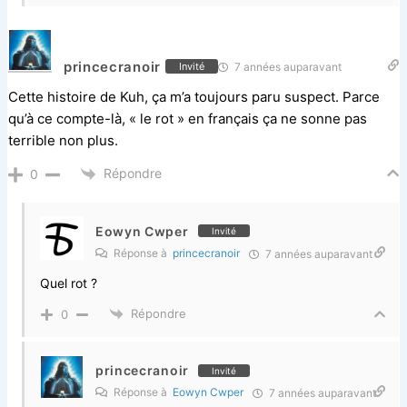
princecranoir
7 années auparavant
Invité
Cette histoire de Kuh, ça m’a toujours paru suspect. Parce
qu’à ce compte-là, « le rot » en français ça ne sonne pas
terrible non plus.
Répondre
0
Eowyn Cwper
Invité
Réponse à
princecranoir
7 années auparavant
Quel rot ?
Répondre
0
princecranoir
Invité
Réponse à
Eowyn Cwper
7 années auparavant