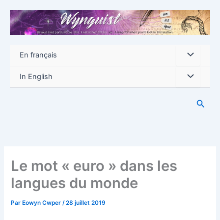
Aller
au
contenu
En français
In English
Reche
Le mot « euro » dans les
langues du monde
Par
Eowyn Cwper
/
28 juillet 2019