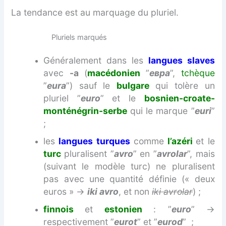
La tendance est au marquage du pluriel.
Pluriels marqués
Généralement dans les
langues slaves
avec
-a
(
macédonien
”
евра
”,
tchèque
”
eura
”) sauf le
bulgare
qui tolère un
pluriel ”
euro
” et le
bosnien-croate-
monténégrin-serbe
qui le marque ”
euri
”
;
les
langues turques
comme
l’azéri
et le
turc
pluralisent ”
avro
” en ”
avrolar
”, mais
(suivant le modèle turc) ne pluralisent
pas avec une quantité définie (« deux
euros » →
iki
avro
, et non
iki avrolar
) ;
finnois
et
estonien
: ”
euro
” →
respectivement ”
eurot
” et ”
eurod
” ;