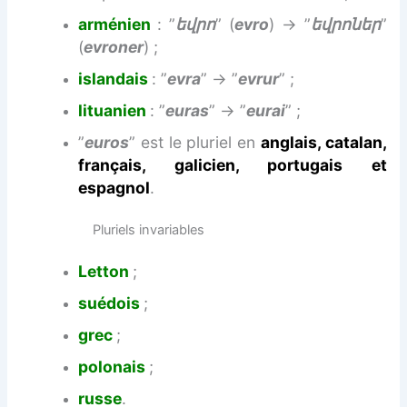
arménien
: ”
եվրո
” (
evro
) → ”
եվրոներ
”
(
evroner
) ;
islandais
: ”
evra
” → ”
evrur
” ;
lituanien
: ”
euras
” → ”
eurai
” ;
”
euros
” est le pluriel en
anglais, catalan,
français, galicien, portugais et
espagnol
.
Pluriels invariables
Letton
;
suédois
;
grec
;
polonais
;
russe
.