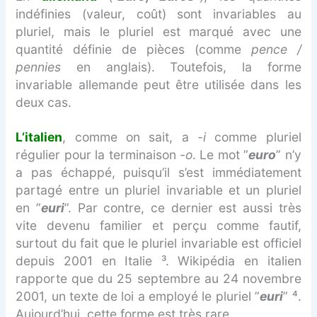
indéfinies (valeur, coût) sont invariables au
pluriel, mais le pluriel est marqué avec une
quantité définie de pièces (comme
pence /
pennies
en anglais). Toutefois, la forme
invariable allemande peut être utilisée dans les
deux cas.
L’italien
, comme on sait, a
-i
comme pluriel
régulier pour la terminaison
-o
. Le mot ”
euro
” n’y
a pas échappé, puisqu’il s’est immédiatement
partagé entre un pluriel invariable et un pluriel
en ”
euri
”. Par contre, ce dernier est aussi très
vite devenu familier et perçu comme fautif,
surtout du fait que le pluriel invariable est officiel
depuis 2001 en Italie ³. Wikipédia en italien
rapporte que du 25 septembre au 24 novembre
2001, un texte de loi a employé le pluriel ”
euri
” ⁴.
Aujourd’hui, cette forme est très rare.