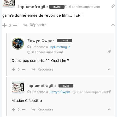
laplumefragile
6 années auparavant
Invité
ça m’a donné envie de revoir ce film… TEP !
Répondre
0
Eowyn Cwper
Invité
Réponse à
laplumefragile
6 années auparavant
Oups, pas compris. ^^’ Quel film ?
Répondre
0
laplumefragile
Invité
Réponse à
Eowyn Cwper
6 années auparavant
Mission Cléopâtre
Répondre
0