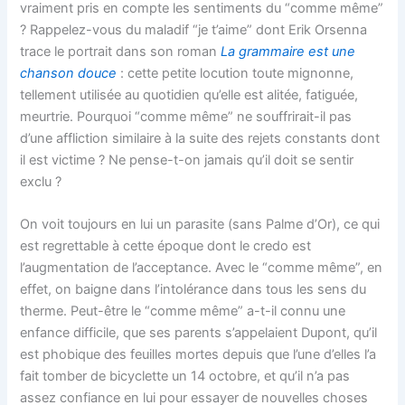
vraiment pris en compte les sentiments du “comme même”
? Rappelez-vous du maladif “je t’aime” dont Erik Orsenna
trace le portrait dans son roman
La grammaire est une
chanson douce
: cette petite locution toute mignonne,
tellement utilisée au quotidien qu’elle est alitée, fatiguée,
meurtrie. Pourquoi “comme même” ne souffrirait-il pas
d’une affliction similaire à la suite des rejets constants dont
il est victime ? Ne pense-t-on jamais qu’il doit se sentir
exclu ?
On voit toujours en lui un parasite (sans Palme d’Or), ce qui
est regrettable à cette époque dont le credo est
l’augmentation de l’acceptance. Avec le “comme même”, en
effet, on baigne dans l’intolérance dans tous les sens du
therme. Peut-être le “comme même” a-t-il connu une
enfance difficile, que ses parents s’appelaient Dupont, qu’il
est phobique des feuilles mortes depuis que l’une d’elles l’a
fait tomber de bicyclette un 14 octobre, et qu’il n’a pas
assez confiance en lui pour essayer de nouvelles choses