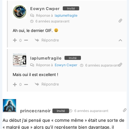
Eowyn Cwper
Invité
Réponse à
laplumefragile
6 années auparavant
Ah oui, le dernier GIF.
Répondre
0
laplumefragile
Invité
Réponse à
Eowyn Cwper
6 années auparavant
Mais oui il est excellent !
Répondre
0
princecranoir
6 années auparavant
Invité
Au début j’ai pensé que « comme même » était une sorte de
« malgré que » alors qu’il représente bien davantage, il