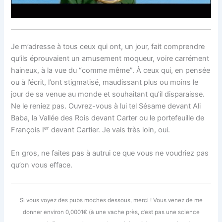
Je m’adresse à tous ceux qui ont, un jour, fait comprendre
qu’ils éprouvaient un amusement moqueur, voire carrément
haineux, à la vue du “comme même”. À ceux qui, en pensée
ou à l’écrit, l’ont stigmatisé, maudissant plus ou moins le
jour de sa venue au monde et souhaitant qu’il disparaisse.
Ne le reniez pas. Ouvrez-vous à lui tel Sésame devant Ali
Baba, la Vallée des Rois devant Carter ou le portefeuille de
François Iᵉʳ devant Cartier. Je vais très loin, oui.
En gros, ne faites pas à autrui ce que vous ne voudriez pas
qu’on vous efface.
Si vous voyez des pubs moches dessous, merci ! Vous venez de me
donner environ 0,0001€ (à une vache près, c’est pas une science