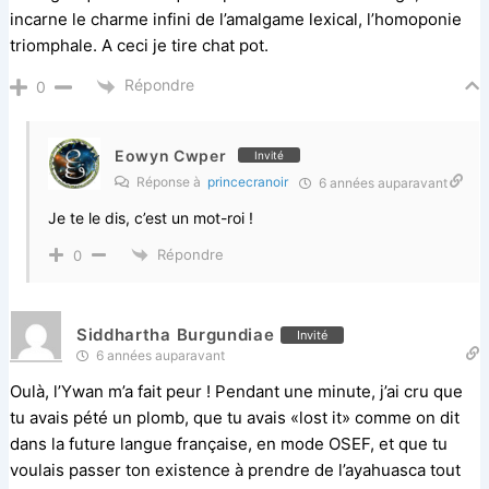
incarne le charme infini de l’amalgame lexical, l’homoponie
triomphale. A ceci je tire chat pot.
Répondre
0
Eowyn Cwper
Invité
Réponse à
princecranoir
6 années auparavant
Je te le dis, c’est un mot-roi !
Répondre
0
Siddhartha Burgundiae
Invité
6 années auparavant
Oulà, l’Ywan m’a fait peur ! Pendant une minute, j’ai cru que
tu avais pété un plomb, que tu avais «lost it» comme on dit
dans la future langue française, en mode OSEF, et que tu
voulais passer ton existence à prendre de l’ayahuasca tout