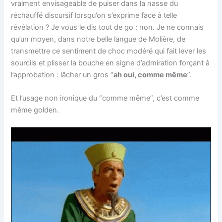
vraiment envisageable de puiser dans la nasse du
réchauffé discursif lorsqu’on s’exprime face à telle
révélation ? Je vous le dis tout de go : non. Je ne connais
qu’un moyen, dans notre belle langue de Molière, de
transmettre ce sentiment de choc modéré qui fait lever les
sourcils et plisser la bouche en signe d’admiration forçant à
l’approbation : lâcher un gros “
ah oui, comme même
”.
Et l’usage non ironique du “comme même”, c’est comme
même golden.