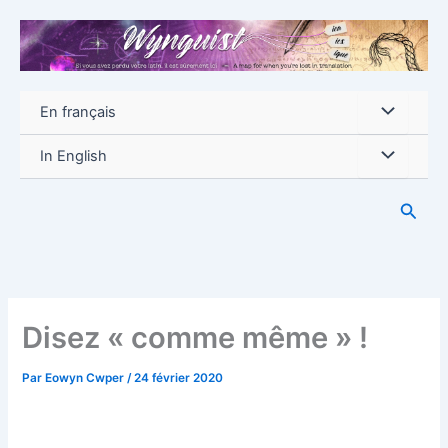
Aller
au
contenu
En français
In English
Reche
Disez « comme même » !
Par
Eowyn Cwper
/
24 février 2020