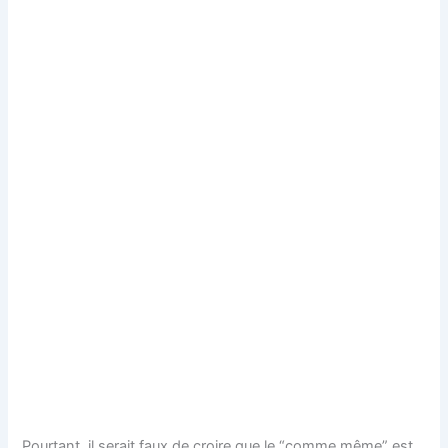
Pourtant, il serait faux de croire que le “comme même” est