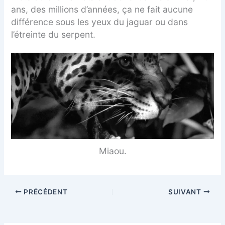
ans, des millions d’années, ça ne fait aucune
différence sous les yeux du jaguar ou dans
l’étreinte du serpent.
Miaou.
PRÉCÉDENT
SUIVANT