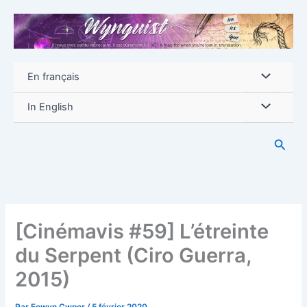
Aller
au
contenu
En français
In English
Reche
[Cinémavis #59] L’étreinte
du Serpent (Ciro Guerra,
2015)
Par
Eowyn Cwper
/
5 février 2020