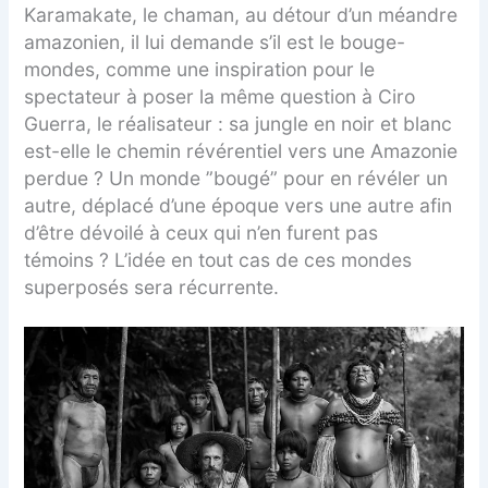
Karamakate, le chaman, au détour d’un méandre
amazonien, il lui demande s’il est le bouge-
mondes, comme une inspiration pour le
spectateur à poser la même question à Ciro
Guerra, le réalisateur : sa jungle en noir et blanc
est-elle le chemin révérentiel vers une Amazonie
perdue ? Un monde ”bougé” pour en révéler un
autre, déplacé d’une époque vers une autre afin
d’être dévoilé à ceux qui n’en furent pas
témoins ? L’idée en tout cas de ces mondes
superposés sera récurrente.