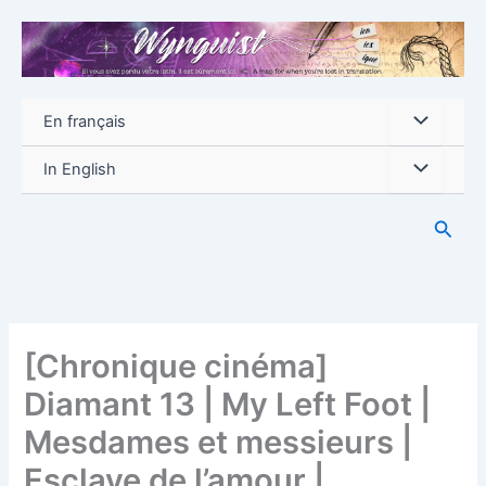
Aller
au
contenu
En français
In English
Reche
[Chronique cinéma]
Diamant 13 | My Left Foot |
Mesdames et messieurs |
Esclave de l’amour |