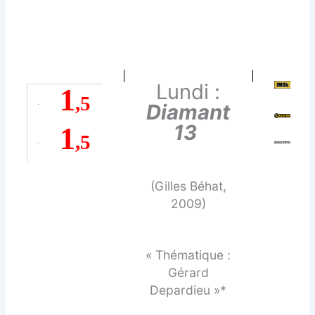
Lundi :
1
,5
Diamant
13
1
,5
(Gilles Béhat,
2009)
« Thématique :
Gérard
Depardieu »*