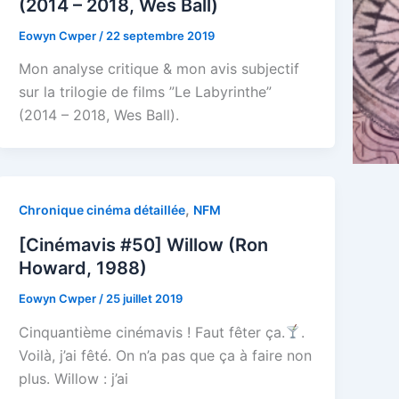
(2014 – 2018, Wes Ball)
Eowyn Cwper
/
22 septembre 2019
Mon analyse critique & mon avis subjectif
sur la trilogie de films ”Le Labyrinthe”
(2014 – 2018, Wes Ball).
,
Chronique cinéma détaillée
NFM
[Cinémavis #50] Willow (Ron
Howard, 1988)
Eowyn Cwper
/
25 juillet 2019
Cinquantième cinémavis ! Faut fêter ça.
.
Voilà, j’ai fêté. On n’a pas que ça à faire non
plus. Willow : j’ai