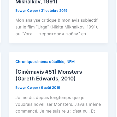
Mikhalkov, 1991)
Eowyn Cwper
/
31 octobre 2019
Mon analyse critique & mon avis subjectif
sur le film ”Urga” (Nikita Mikhalkov, 1991),
ou ”Урга — территория любви” en
,
Chronique cinéma détaillée
NFM
[Cinémavis #51] Monsters
(Gareth Edwards, 2010)
Eowyn Cwper
/
9 août 2019
Je me dis depuis longtemps que je
voudrais novelliser Monsters. J’avais même
commencé. Je me suis relu : c’est nul. Et