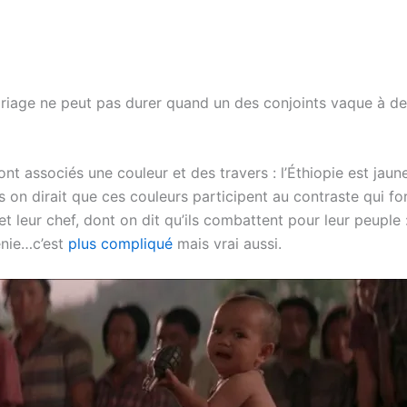
iage ne peut pas durer quand un des conjoints vaque à de l
nt associés une couleur et des travers : l’Éthiopie est jau
on dirait que ces couleurs participent au contraste qui form
t leur chef, dont on dit qu’ils combattent pour leur peuple :
nie…c’est
plus compliqué
mais vrai aussi.