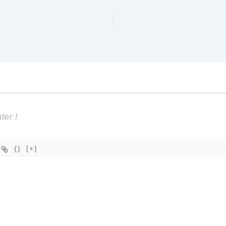
{}
[+]