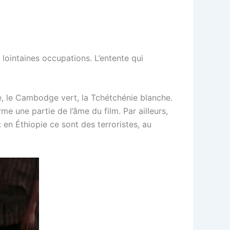
ointaines occupations. L’entente qui
ne, le Cambodge vert, la Tchétchénie blanche.
e une partie de l’âme du film. Par ailleurs,
 en Éthiopie ce sont des terroristes, au